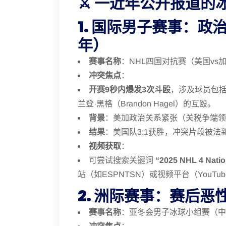
⚔️ 一近年公开报道
1. 国际男子赛事：政
年）
赛事名称
：NHL四国对抗赛（美国vs
冲突焦点
：
开赛9秒内爆发3次斗殴
，涉及球员包括美
兰登·黑格（Brandon Hagel）的互殴。
背景
：美加政治关系紧张（关税争端领
结果
：美国队3:1获胜，冲突片段被法
视频获取
：
可尝试搜索关键词
“2025 NHL 4 Natio
站（如ESPNTSN）或视频平台（YouT
2. 洲际赛事：赛后恶
赛事名称
：亚冬会男子冰球小组赛（中