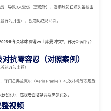
员
，导致3人受伤（需缝针），香港球员任遊头盔被击
粗暴行为肘击），香港队犯规13次。
。
“2025亚冬会冰球 香港vs土库曼 冲突”
，部分新闻平台
竞技对抗零容忍（对照案例）
尼苏达vs波士顿）
门员弗兰克尔（Aerin Frankel）41次扑救等表现受
杜绝暴力，违规者面临禁赛及高额罚款。
完整视频