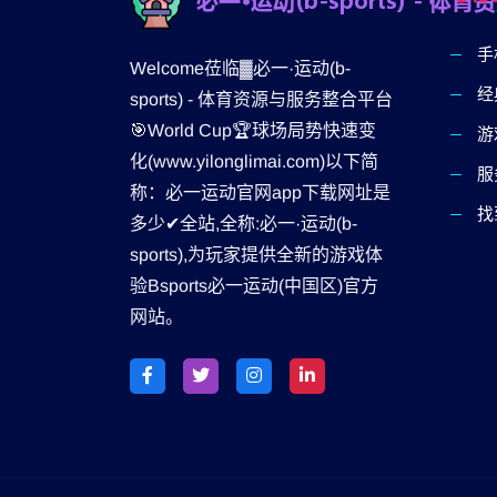
手
Welcome莅临▓必一·运动(b-
经
sports) - 体育资源与服务整合平台
🎯World Cup🏆球场局势快速变
游
化(www.yilonglimai.com)以下简
服
称：必一运动官网app下载网址是
找
多少✔全站,全称:必一·运动(b-
sports),为玩家提供全新的游戏体
验Bsports必一运动(中国区)官方
网站。