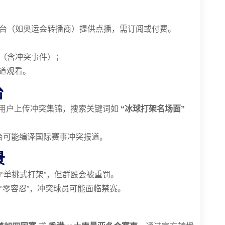
台（如奥运会转播商）提供点播，需订阅或付费。
放（含冲突事件）；
频道观看。
台
等平台常有用户上传冲突集锦，搜索关键词如
“冰球打架名场面”
台可能编译国际赛事冲突报道。
景
“单挑式打架”，但群殴会被重罚。
“零容忍”，冲突球员可能面临禁赛。